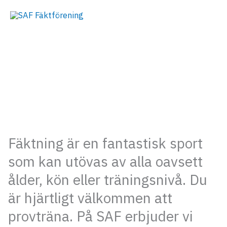
Hoppa
Huv
Sök
SAF Fäktförening
till
innehåll
Fäktning är en fantastisk sport
som kan utövas av alla oavsett
ålder, kön eller träningsnivå. Du
är hjärtligt välkommen att
provträna. På SAF erbjuder vi