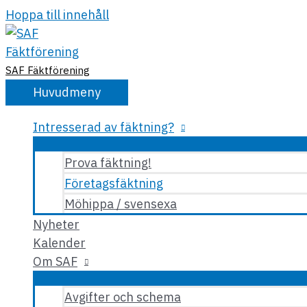
Hoppa till innehåll
SAF Fäktförening
Huvudmeny
Intresserad av fäktning?
Prova fäktning!
Företagsfäktning
Möhippa / svensexa
Nyheter
Kalender
Om SAF
Avgifter och schema