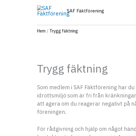
Hoppa
SAF Fäktförening
till
innehåll
Hem
Trygg fäktning
Trygg fäktning
Som medlem i SAF Fäktförening har du r
idrottsmiljö som är fri från kränkninga
att agera om du reagerar negativt på nå
föreningen.
För rådgivning och hjälp om något hä