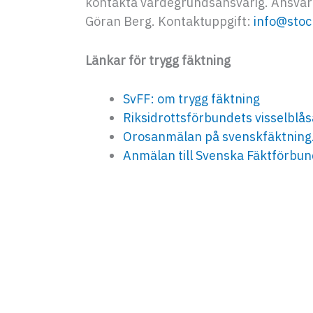
kontakta värdegrundsansvarig. Ansvari
Göran Berg. Kontaktuppgift:
info@stoc
Länkar för trygg fäktning
SvFF: om trygg fäktning
Riksidrottsförbundets visselblå
Orosanmälan på svenskfäktning
Anmälan till Svenska Fäktförbun