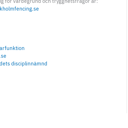
g för värdegrund och trygghetsfrågor är:
kholmfencing.se
sarfunktion
.se
dets disciplinnämnd