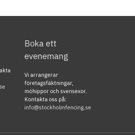
Boka ett
evenemang
takta
Vi arrangerar
företagsfäktningar,
se
möhippor och svensexor.
Kontakta oss på:
info@stockholmfencing.se