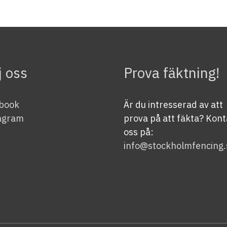
j oss
Prova fäktning!
book
Är du intresserad av att
agram
prova på att fäkta? Kon
oss på:
info@stockholmfencing.