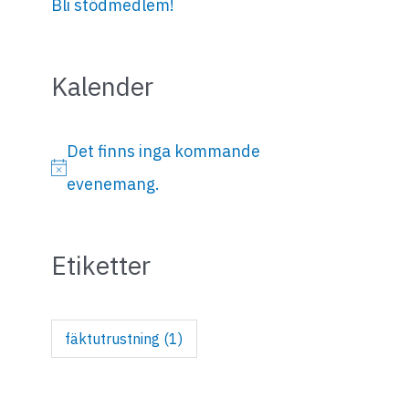
Bli stödmedlem!
Kalender
Det finns inga kommande
N
evenemang.
o
t
Etiketter
i
s
fäktutrustning
(1)