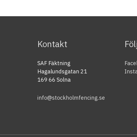
Kontakt
Föl
SAF Fäktning
Face
Hagalundsgatan 21
Inst
169 66 Solna
info@stockholmfencing.se