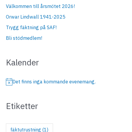
Välkommen till årsmötet 2026!
Orwar Lindwall 1941-2025
Trygg fäktning på SAF!
Bli stödmedlem!
Kalender
Det finns inga kommande evenemang.
N
o
Etiketter
t
i
s
fäktutrustning
(1)