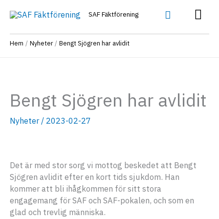
Hoppa
Huv
Sök
SAF Fäktförening
till
innehåll
Hem
Nyheter
Bengt Sjögren har avlidit
Bengt Sjögren har avlidit
Nyheter
/
2023-02-27
Det är med stor sorg vi mottog beskedet att Bengt
Sjögren avlidit efter en kort tids sjukdom. Han
kommer att bli ihågkommen för sitt stora
engagemang för SAF och SAF-pokalen, och som en
glad och trevlig människa.