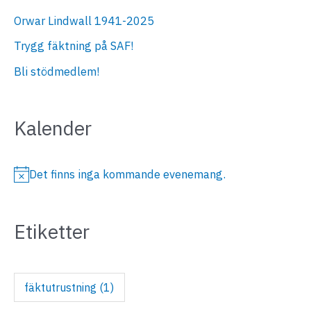
Orwar Lindwall 1941-2025
Trygg fäktning på SAF!
Bli stödmedlem!
Kalender
Det finns inga kommande evenemang.
N
o
Etiketter
t
i
s
fäktutrustning
(1)