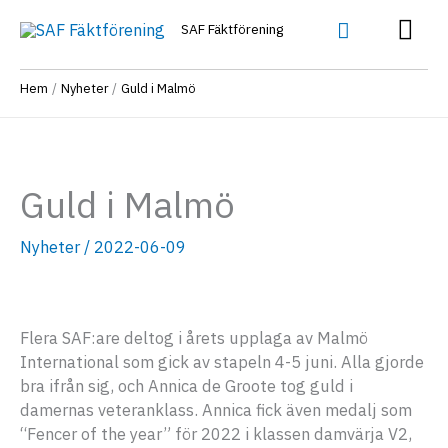
Hoppa
Huv
Sök
SAF Fäktförening
till
innehåll
Hem
Nyheter
Guld i Malmö
Guld i Malmö
Nyheter
/
2022-06-09
Flera SAF:are deltog i årets upplaga av Malmö
International som gick av stapeln 4-5 juni. Alla gjorde
bra ifrån sig, och Annica de Groote tog guld i
damernas veteranklass. Annica fick även medalj som
“Fencer of the year” för 2022 i klassen damvärja V2,