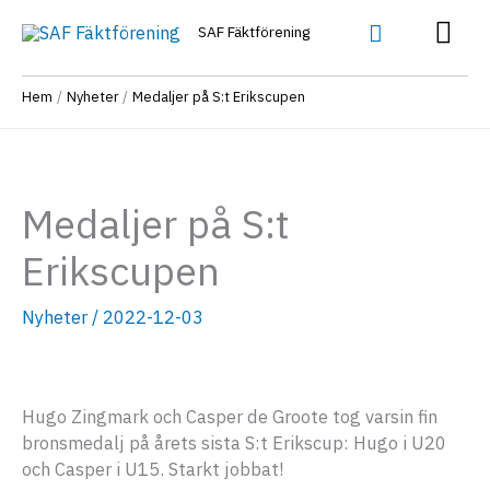
Hoppa
Huv
Sök
SAF Fäktförening
till
innehåll
Hem
Nyheter
Medaljer på S:t Erikscupen
Medaljer på S:t
Erikscupen
Nyheter
/
2022-12-03
Hugo Zingmark och Casper de Groote tog varsin fin
bronsmedalj på årets sista S:t Erikscup: Hugo i U20
och Casper i U15. Starkt jobbat!