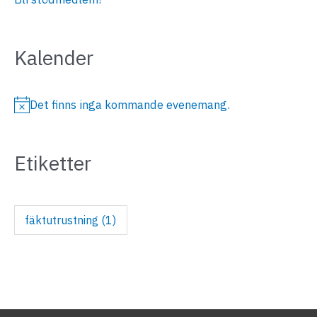
Kalender
Det finns inga kommande evenemang.
N
o
Etiketter
t
i
s
fäktutrustning
(1)