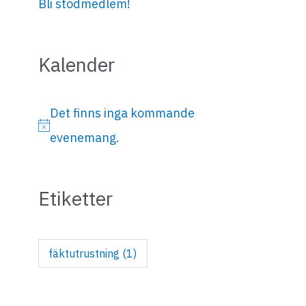
Bli stödmedlem!
Kalender
Det finns inga kommande
N
evenemang.
o
t
Etiketter
i
s
fäktutrustning
(1)