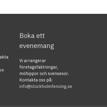
Boka ett
evenemang
takta
Vi arrangerar
företagsfäktningar,
se
möhippor och svensexor.
Kontakta oss på:
info@stockholmfencing.se