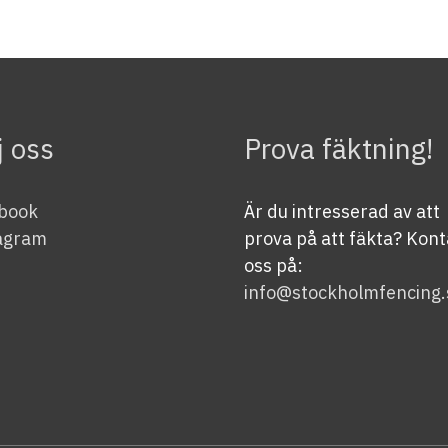
j oss
Prova fäktning!
book
Är du intresserad av att
agram
prova på att fäkta? Kon
oss på:
info@stockholmfencing.