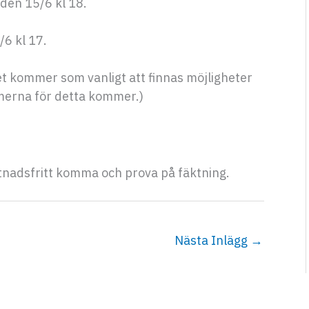
den 15/6 kl 18.
/6 kl 17.
t kommer som vanligt att finnas möjligheter
rmerna för detta kommer.)
stnadsfritt komma och prova på fäktning.
Nästa Inlägg
→