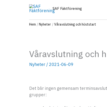
Hoppa
SAF Fäktförening
till
innehåll
Hem
Nyheter
Våravslutning och höststart
Våravslutning och h
Nyheter
/
2021-06-09
Det blir ingen gemensam terminsavslutni
grupper: