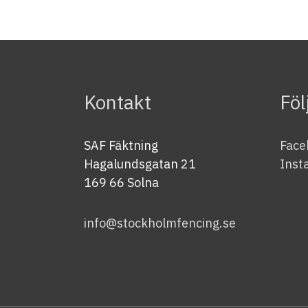
Kontakt
Föl
SAF Fäktning
Face
Hagalundsgatan 21
Inst
169 66 Solna
info@stockholmfencing.se