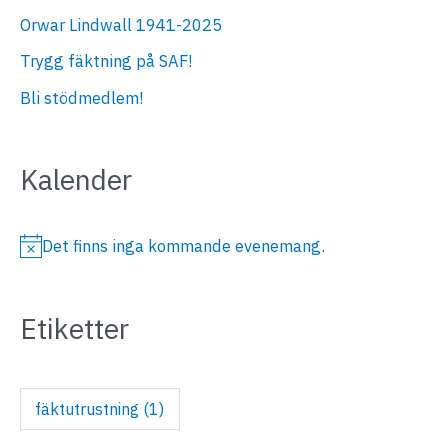
Orwar Lindwall 1941-2025
Trygg fäktning på SAF!
Bli stödmedlem!
Kalender
Det finns inga kommande evenemang.
N
o
Etiketter
t
i
s
fäktutrustning
(1)