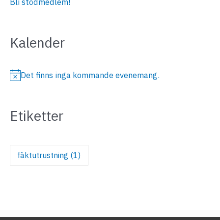
Bli stödmedlem!
Kalender
Det finns inga kommande evenemang.
N
o
Etiketter
t
i
s
fäktutrustning
(1)