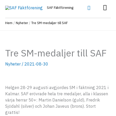
Hoppa
Huv
Sök
SAF Fäktförening
till
innehåll
Hem
Nyheter
Tre SM-medaljer till SAF
Tre SM-medaljer till SAF
Nyheter
/
2021-08-30
Helgen 28-29 augusti avgjordes SM i fäktning 2021 i
Kalmar. SAF erövrade hela tre medaljer, alla i klassen
värja herrar 50+: Martin Danielson (guld), Fredrik
Sjödahl (silver) och Johan Javeus (brons). Stort
grattis!