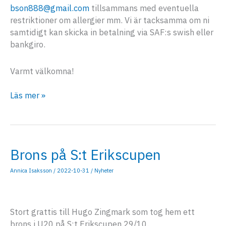
bson888@gmail.com
tillsammans med eventuella
restriktioner om allergier mm. Vi är tacksamma om ni
samtidigt kan skicka in betalning via SAF:s swish eller
bankgiro.
Varmt välkomna!
Jubileumsmiddag
Läs mer »
12/11
Brons på S:t Erikscupen
Annica Isaksson
/
2022-10-31
/
Nyheter
Stort grattis till Hugo Zingmark som tog hem ett
brons i U20 på S:t Erikscupen 29/10.