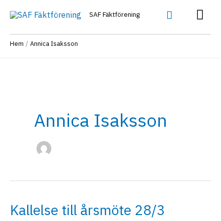
Hoppa
Huv
Sök
SAF Fäktförening
till
innehåll
Hem
Annica Isaksson
Annica Isaksson
Kallelse till årsmöte 28/3