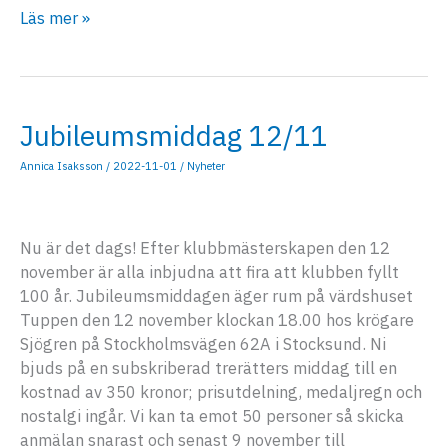
Brons
Läs mer »
på
Örebro
Masters
Jubileumsmiddag 12/11
Annica Isaksson
/
2022-11-01
/
Nyheter
Nu är det dags! Efter klubbmästerskapen den 12
november är alla inbjudna att fira att klubben fyllt
100 år. Jubileumsmiddagen äger rum på värdshuset
Tuppen den 12 november klockan 18.00 hos krögare
Sjögren på Stockholmsvägen 62A i Stocksund. Ni
bjuds på en subskriberad trerätters middag till en
kostnad av 350 kronor; prisutdelning, medaljregn och
nostalgi ingår. Vi kan ta emot 50 personer så skicka
anmälan snarast och senast 9 november till