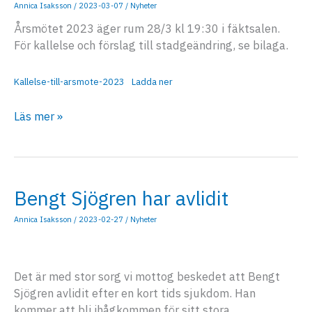
Annica Isaksson
/
2023-03-07
/
Nyheter
Årsmötet 2023 äger rum 28/3 kl 19:30 i fäktsalen.
För kallelse och förslag till stadgeändring, se bilaga.
Kallelse-till-arsmote-2023
Ladda ner
Kallelse
Läs mer »
till
årsmöte
28/3
Bengt Sjögren har avlidit
Annica Isaksson
/
2023-02-27
/
Nyheter
Det är med stor sorg vi mottog beskedet att Bengt
Sjögren avlidit efter en kort tids sjukdom. Han
kommer att bli ihågkommen för sitt stora