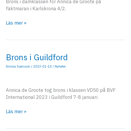
Brons i damklassen för Annica de Groote på
fäktmaran i Karlskrona 4/2.
Brons
Läs mer »
på
fäktmaran
Brons i Guildford
Annica Isaksson
/
2023-01-10
/
Nyheter
Annica de Groote tog brons i klassen VD50 på BVF
International 2023 i Guildford 7-8 januari.
Brons
Läs mer »
i
Guildford