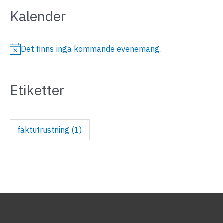
Kalender
Det finns inga kommande evenemang.
N
o
Etiketter
t
i
s
fäktutrustning
(1)