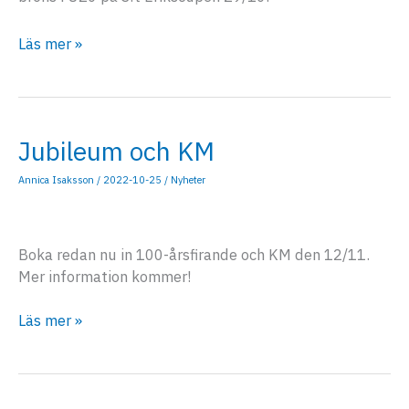
Brons
Läs mer »
på
S:t
Erikscupen
Jubileum och KM
Annica Isaksson
/
2022-10-25
/
Nyheter
Boka redan nu in 100-årsfirande och KM den 12/11.
Mer information kommer!
Jubileum
Läs mer »
och
KM