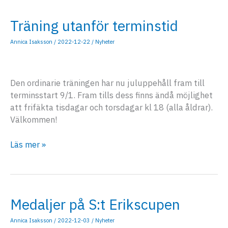
Träning utanför terminstid
Annica Isaksson
/
2022-12-22
/
Nyheter
Den ordinarie träningen har nu juluppehåll fram till
terminsstart 9/1. Fram tills dess finns ändå möjlighet
att frifäkta tisdagar och torsdagar kl 18 (alla åldrar).
Välkommen!
Träning
Läs mer »
utanför
terminstid
Medaljer på S:t Erikscupen
Annica Isaksson
/
2022-12-03
/
Nyheter