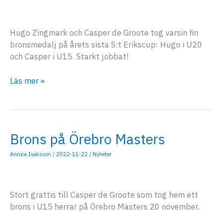
Hugo Zingmark och Casper de Groote tog varsin fin
bronsmedalj på årets sista S:t Erikscup: Hugo i U20
och Casper i U15. Starkt jobbat!
Medaljer
Läs mer »
på
S:t
Erikscupen
Brons på Örebro Masters
Annica Isaksson
/
2022-11-22
/
Nyheter
Stort grattis till Casper de Groote som tog hem ett
brons i U15 herrar på Örebro Masters 20 november.