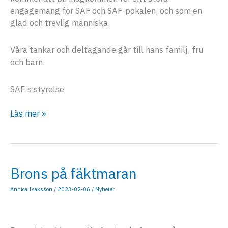
engagemang för SAF och SAF-pokalen, och som en
glad och trevlig människa.
Våra tankar och deltagande går till hans familj, fru
och barn.
SAF:s styrelse
Bengt
Läs mer »
Sjögren
har
avlidit
Brons på fäktmaran
Annica Isaksson
/
2023-02-06
/
Nyheter