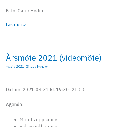
Foto: Carro Hedin
Utökade
Läs mer »
träningstider
Årsmöte 2021 (videomöte)
matsi
/
2021-03-11
/
Nyheter
Datum: 2021-03-31 kl. 19:30–21:00
Agenda:
Mötets öppnande
Val av ordförande