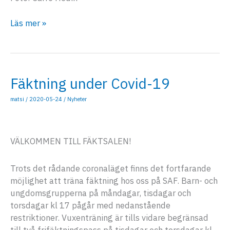
Välkommen
Läs mer »
till
ett
nytt
spännande
Fäktning under Covid-19
fäktår
2020-
matsi
/
2020-05-24
/
Nyheter
2021!
VÄLKOMMEN TILL FÄKTSALEN!
Trots det rådande coronaläget finns det fortfarande
möjlighet att träna fäktning hos oss på SAF. Barn- och
ungdomsgrupperna på måndagar, tisdagar och
torsdagar kl 17 pågår med nedanstående
restriktioner. Vuxenträning är tills vidare begränsad
till två frifäktningspass på tisdagar och torsdagar kl