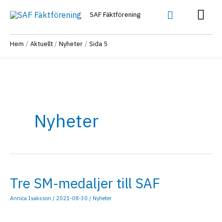
Hoppa
Huv
Sök
SAF Fäktförening
till
innehåll
Hem
Aktuellt
Nyheter
Sida 5
Nyheter
Tre SM-medaljer till SAF
Annica Isaksson
/
2021-08-30
/
Nyheter