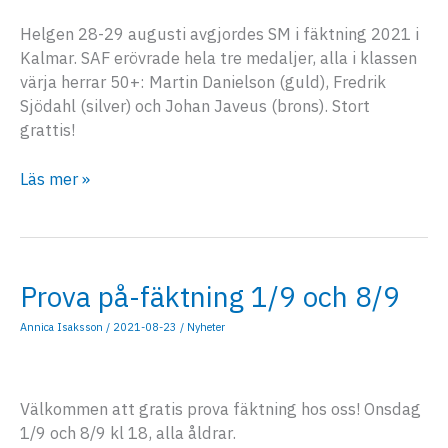
Helgen 28-29 augusti avgjordes SM i fäktning 2021 i
Kalmar. SAF erövrade hela tre medaljer, alla i klassen
värja herrar 50+: Martin Danielson (guld), Fredrik
Sjödahl (silver) och Johan Javeus (brons). Stort
grattis!
Tre
Läs mer »
SM-
medaljer
till
SAF
Prova på-fäktning 1/9 och 8/9
Annica Isaksson
/
2021-08-23
/
Nyheter
Välkommen att gratis prova fäktning hos oss! Onsdag
1/9 och 8/9 kl 18, alla åldrar.