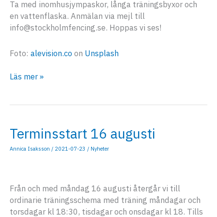
Ta med inomhusjympaskor, långa träningsbyxor och
en vattenflaska. Anmälan via mejl till
info@stockholmfencing.se. Hoppas vi ses!
Foto:
alevision.co
on
Unsplash
Prova
Läs mer »
på-
fäktning
1/9
och
Terminsstart 16 augusti
8/9
Annica Isaksson
/
2021-07-23
/
Nyheter
Från och med måndag 16 augusti återgår vi till
ordinarie träningsschema med träning måndagar och
torsdagar kl 18:30, tisdagar och onsdagar kl 18. Tills