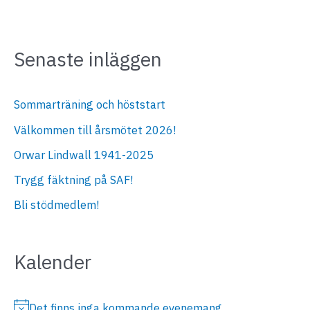
Senaste inläggen
Sommarträning och höststart
Välkommen till årsmötet 2026!
Orwar Lindwall 1941-2025
Trygg fäktning på SAF!
Bli stödmedlem!
Kalender
Det finns inga kommande evenemang.