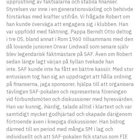
upprustning av fäktsalarna och stabila finanser.
Styrelsen var inne i en generationsväxling och behövde
förstärkas med krafter utifrån. Vi frågade Robert om
han kunde överväga att engagera sig i klubben. Han
var uppfödd med fäktning. Pappa Berndt Otto deltog
i tre OS, bland annat i Rom 1960 tillsammans med den
då lovande junioren Orwar Lindwall som senare själv
blev legendarisk fäktmästare på SAF. Även om Robert
sedan länge lagt värjan på hyllan tvekade han
inte. SAF kunde inte ha fått en bättre kassör. Med stor
entusiasm tog han sig an uppdraget att hålla ordning
på finanserna, jaga sponsorer, hjälpa till att organisera
tävlingen SAF-pokalen och representera föreningen
vid förbundsmöten och diskussioner med hyresvärden.
Han var kunnig, ihärdig, talade alltid i klartext och var
samtidigt mycket godhjärtad och skapade därigenom
förtroende även i knepiga diskussioner. Han bidrog
därmed till en period med många SM i lag och
individuellt och att SAF-pokalen fick status som FIE