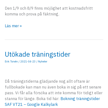
Den 1/9 och 8/9 finns möjlighet att kostnadsfritt
komma och prova på fäktning.
Våravslutning
Läs mer »
och
höststart
Utökade träningstider
Erik Torvén
/
2021-04-23
/
Nyheter
Då träningstiderna glädjande nog allt oftare är
fullbokade kan man nu även boka in sig på ett senare
pass. Vi får alla försöka att inte komma för tidigt eller
stanna för länge. Boka tid här:
Bokning träningstider
SAF VT21 – Google Kalkylark