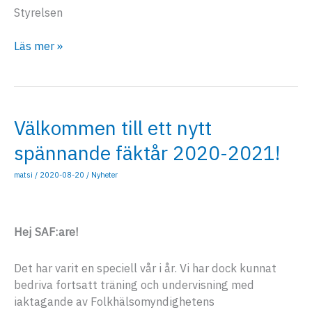
Styrelsen
Nytt
Läs mer »
bokningssystem
Välkommen till ett nytt
spännande fäktår 2020-2021!
matsi
/
2020-08-20
/
Nyheter
Hej
SAF
:are!
Det har varit en speciell vår i år. Vi har dock kunnat
bedriva fortsatt träning och undervisning med
iaktagande av Folkhälsomyndighetens