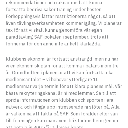
rekommendationer och räknar med att kunna
fortsätta bedriva säker träning under hösten.
Förhoppningsvis lättar restriktionerna något, så att
även tävlingsverksamheten kommer igång. Vi planerar
tex för att vi skall kunna genomföra vår egen
paradtävling SAF-pokalen i september, trots att
formerna för den ännu inte är helt klarlagda.
Klubbens ekonomi är fortsatt ansträngd, men nu har
vi en ekonomisk plan för att komma i balans inom tre
år. Grundbulten i planen är att vi kan fortsätta öka
medlemsantalet – vi behöver ytterligare 10
medlemmar varje termin för att klara planens mål. Vår
bästa rekryteringskanal är ni medlemmar. Se till att
sprida informationen om klubben och sporten i era
nätverk, och fånga upp intresserade ni stöter på. Alla
är välkomna att fäkta på SAF! Som förälder eller vän
till föreningen kan man även bli stödmedlem genom
att betala in 300:-/år till SAFs konto.