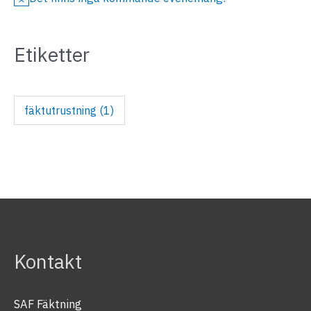
N
o
Etiketter
t
i
s
fäktutrustning
(1)
Kontakt
SAF Fäktning