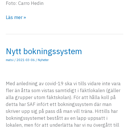
Foto: Carro Hedin
Årsmöte
Läs mer »
2021
(videomöte)
Nytt bokningssystem
matsi
/
2021-03-06
/
Nyheter
Med anledning av covid-19 ska vi tills vidare inte vara
fler än åtta som vistas samtidigt i fäktlokalen (gäller
alla grupper utom fäktskolan). För att hålla koll på
detta har SAF infört ett bokningssystem där man
skriver upp sig på pass då man vill träna. Hittills har
bokningssystemet bestått av en lapp uppsatt i
lokalen, men för att underlätta har vi nu övergått till