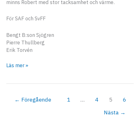
minns Robert med stor tacksamhet och värme.
För SAF och SvFF
Bengt B:son Sjögren
Pierre Thullberg
Erik Torvén
Till
Läs mer »
minne
av
Robert
Rehbinder
←
Föregående
1
…
4
5
6
Nästa
→