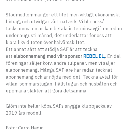
Stödmedlemmar ger ett litet men viktigt ekonomiskt
bidrag, och utvidgar vårt nätverk. Vi blir också
tacksamma om ni kan betala in terminsavgiften redan
under augusti månad, det underlättar för oss att
klara likviditeten över halvårsskiftet.
Ett annat sätt att stödja SAF är att teckna
ett
elabonnemang med vår sponsor
REBEL EL,
.
En del
föreningar säljer korv, andra tulpaner, men vi säljer
elabonnemang. Många SAF-are har redan tecknat
abonnemang och är nöjda med det. Teckna avtal för
villan, sommarstugan, fjällstugan och husbåten och
uppmana släkten att göra detsamma!
Glöm inte heller köpa SAFs snygga klubbjacka av
2019 års modell.
Foto: Carro Hedin